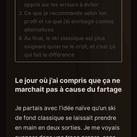
appris sur les erreurs à éviter
Ce que je recommande selon ton
profil et ce que j’ai envisagé comme
alternatives
Au final, le ski classique est plus
exigeant qu’on ne le croit, et c’est ça
qui fait la différence
Le jour où j’ai compris que ça ne
marchait pas à cause du fartage
Je partais avec l’idée naïve qu’un ski
de fond classique se laissait prendre
en main en deux sorties. Je me voyais