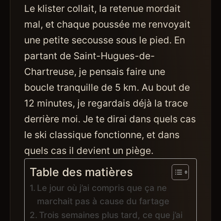
Le klister collait, la retenue mordait
mal, et chaque poussée me renvoyait
une petite secousse sous le pied. En
partant de Saint-Hugues-de-
Chartreuse, je pensais faire une
boucle tranquille de 5 km. Au bout de
12 minutes, je regardais déjà la trace
derrière moi. Je te dirai dans quels cas
le ski classique fonctionne, et dans
quels cas il devient un piège.
Table des matières
Le jour où j’ai compris que ça ne
marchait pas à cause du fartage
Trois semaines plus tard, ce que j’ai